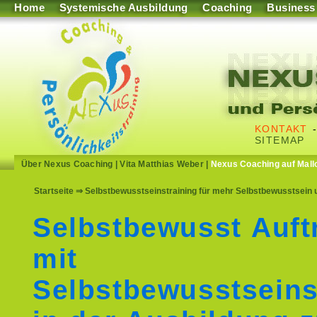
Home
Systemische Ausbildung
Coaching
Business
KONTAKT
SITEMAP
Über Nexus Coaching
|
Vita Matthias Weber
|
Nexus Coaching auf Mall
Startseite
⇒ Selbstbewusstseinstraining für mehr Selbstbewusstsein u
Selbstbewusst Auft
mit
Selbstbewusstseins