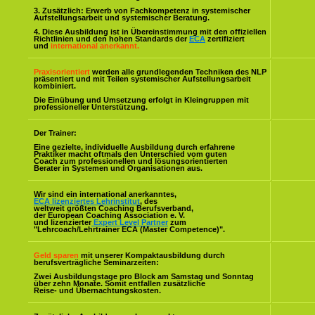
3. Zusätzlich: Erwerb von Fachkompetenz in systemischer
Aufstellungsarbeit und systemischer Beratung.
4. Diese Ausbildung ist in Übereinstimmung mit den offiziellen
Richtlinien und den hohen Standards der
ECA
zertifiziert
und
international anerkannt.
Praxisorientiert
werden alle grundlegenden Techniken des NLP
präsentiert und mit Teilen systemischer Aufstellungsarbeit
kombiniert.
Die Einübung und Umsetzung erfolgt in Kleingruppen mit
professioneller Unterstützung.
Der Trainer:
Eine gezielte, individuelle Ausbildung durch erfahrene
Praktiker macht oftmals den Unterschied vom guten
Coach zum professionellen und lösungsorientierten
Berater in Systemen und Organisationen aus.
Wir sind ein international anerkanntes,
ECA lizenziertes Lehrinstitut
, des
weltweit größten Coaching Berufsverband,
der European Coaching Association e. V.
und lizenzierter
Expert Level Partner
zum
"Lehrcoach/Lehrtrainer ECA (Master Competence)".
Geld sparen
mit unserer Kompaktausbildung durch
berufsverträgliche Seminarzeiten:
Zwei Ausbildungstage pro Block am Samstag und Sonntag
über zehn Monate. Somit entfallen zusätzliche
Reise- und Übernachtungskosten.