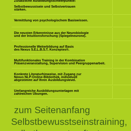
Zusätzliche Ausbildungsschwerpunkte:
Selbstbewusstsein und Selbstvertrauen
stärken.
Vermittlung von psychologischem Basiswissen.
Die neusten Erkenntnisse aus der Neurobiologie
und der Intuitionsforschung (Spiegelneurone).
Professionelle Weiterbildung auf Basis
des Nexus S.E.L.B.S.T. Konzeptes
®
.
Multifunktionales Training in der Kombination
Präsenzveranstaltung, Supervision und Peergruppenarbeit.
Konkrete Literaturhinweise, mit Zugang zur
Nexus NLP-Online-Bibliothek, individuell
abgestimmt auf Ihren Ausbildungslevel.
Umfangreiche Ausbildungsunterlagen mit
zahlreichen Übungen.
zum Seitenanfang
Selbstbewusstseinstraining,