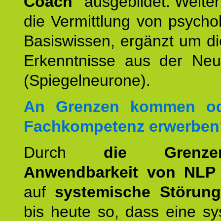
Coach"
ausgebildet. Weiterh
die Vermittlung von psych
Basiswissen, ergänzt um d
Erkenntnisse aus der Neur
(Spiegelneurone).
An Grenzen kommen od
Fachkompetenz erwerben
Durch
die Grenz
Anwendbarkeit von NLP
auf
systemische Störun
bis heute so, dass eine s