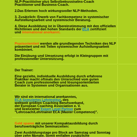
NLP-Practitioner plus Selbstbewusstseins-Coach
Practitioner und Business-Coach.
2.Das Erlernen hoch wirkungsvoller NLP-Methoden.
3. Zusätzlich: Erwerb von Fachkompetenz in systemischer
Aufstellungsarbeit und systemischer Beratung.
4. Diese Ausbildung ist in Übereinstimmung mit den offiziellen
Richtlinien und den hohen Standards der
ECA
zertifiziert
und
international anerkannt.
Praxisorientiert
werden alle grundlegenden Techniken des NLP
präsentiert und mit Teilen systemischer Aufstellungsarbeit
kombiniert.
Die Einübung und Umsetzung erfolgt in Kleingruppen mit
professioneller Unterstützung.
Der Trainer:
Eine gezielte, individuelle Ausbildung durch erfahrene
Praktiker macht oftmals den Unterschied vom guten
Coach zum professionellen und lösungsorientierten
Berater in Systemen und Organisationen aus.
Wir sind ein international anerkanntes,
ECA lizenziertes Lehrinstitut
, des
weltweit größten Coaching Berufsverband,
der European Coaching Association e. V.
und lizenzierter
Expert Level Partner
zum
"Lehrcoach/Lehrtrainer ECA (Master Competence)".
Geld sparen
mit unserer Kompaktausbildung durch
berufsverträgliche Seminarzeiten:
Zwei Ausbildungstage pro Block am Samstag und Sonntag
über zehn Monate. Somit entfallen zusätzliche