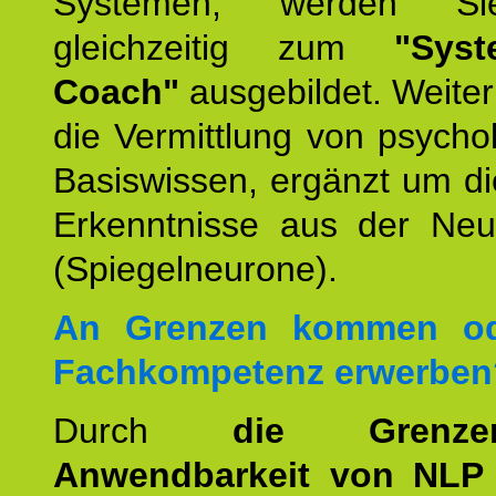
Systemen, werden Si
gleichzeitig zum
"Syst
Coach"
ausgebildet. Weiterh
die Vermittlung von psych
Basiswissen, ergänzt um d
Erkenntnisse aus der Neur
(Spiegelneurone).
An Grenzen kommen od
Fachkompetenz erwerben
Durch
die Grenz
Anwendbarkeit von NLP