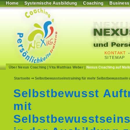
Home
Systemische Ausbildung
Coaching
Business
KONTAKT
SITEMAP
Über Nexus Coaching
|
Vita Matthias Weber
|
Nexus Coaching auf Mall
Startseite
⇒ Selbstbewusstseinstraining für mehr Selbstbewusstsein u
Selbstbewusst Auft
mit
Selbstbewusstseins