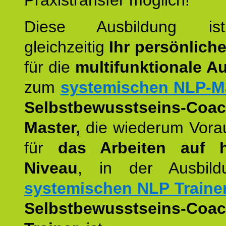
Praxistransfer möglich!
Diese Ausbildung is
gleichzeitig
Ihr persönlich
für die
multifunktionale A
zum
systemischen NLP-M
Selbstbewusstseins-Coac
Master,
die wiederum Vora
für
das Arbeiten auf 
Niveau
, in der Ausbil
systemischen NLP Traine
Selbstbewusstseins-Coac