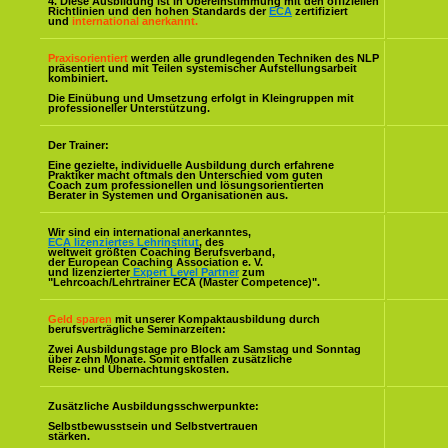
4. Diese Ausbildung ist in Übereinstimmung mit den offiziellen
Richtlinien und den hohen Standards der
ECA
zertifiziert
und
international anerkannt.
Praxisorientiert
werden alle grundlegenden Techniken des NLP
präsentiert und mit Teilen systemischer Aufstellungsarbeit
kombiniert.
Die Einübung und Umsetzung erfolgt in Kleingruppen mit
professioneller Unterstützung.
Der Trainer:
Eine gezielte, individuelle Ausbildung durch erfahrene
Praktiker macht oftmals den Unterschied vom guten
Coach zum professionellen und lösungsorientierten
Berater in Systemen und Organisationen aus.
Wir sind ein international anerkanntes,
ECA lizenziertes Lehrinstitut
, des
weltweit größten Coaching Berufsverband,
der European Coaching Association e. V.
und lizenzierter
Expert Level Partner
zum
"Lehrcoach/Lehrtrainer ECA (Master Competence)".
Geld sparen
mit unserer Kompaktausbildung durch
berufsverträgliche Seminarzeiten:
Zwei Ausbildungstage pro Block am Samstag und Sonntag
über zehn Monate. Somit entfallen zusätzliche
Reise- und Übernachtungskosten.
Zusätzliche Ausbildungsschwerpunkte:
Selbstbewusstsein und Selbstvertrauen
stärken.