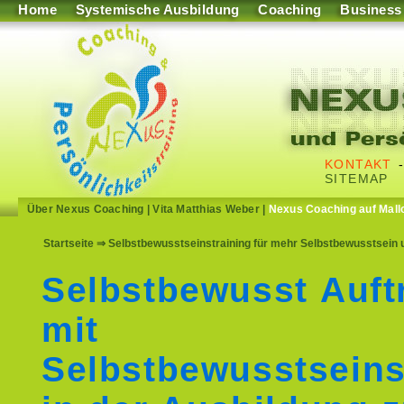
Home
Systemische Ausbildung
Coaching
Business
KONTAKT
SITEMAP
Über Nexus Coaching
|
Vita Matthias Weber
|
Nexus Coaching auf Mall
Startseite
⇒ Selbstbewusstseinstraining für mehr Selbstbewusstsein u
Selbstbewusst Auft
mit
Selbstbewusstseins