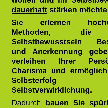
wollen und ihr Selbstbe
dauerhaft
stärken möchte
Sie erlernen hochw
Methoden, die 
Selbstbewusstsein Bes
und Anerkennung gebe
verleihen Ihrer Persön
Charisma und ermöglich
Selbsterfol
Selbstverwirklichung.
Dadurch
bauen Sie spür