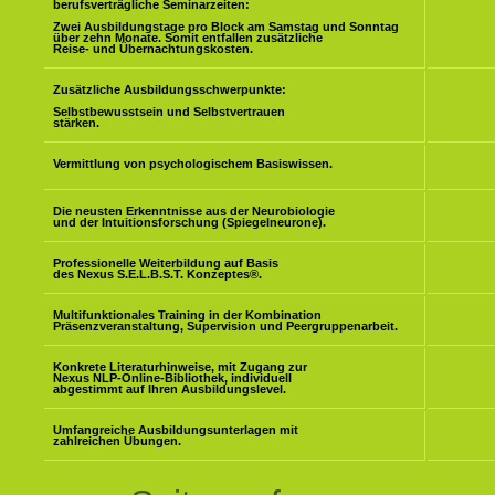
berufsverträgliche Seminarzeiten:
Zwei Ausbildungstage pro Block am Samstag und Sonntag
über zehn Monate. Somit entfallen zusätzliche
Reise- und Übernachtungskosten.
Zusätzliche Ausbildungsschwerpunkte:
Selbstbewusstsein und Selbstvertrauen
stärken.
Vermittlung von psychologischem Basiswissen.
Die neusten Erkenntnisse aus der Neurobiologie
und der Intuitionsforschung (Spiegelneurone).
Professionelle Weiterbildung auf Basis
des Nexus S.E.L.B.S.T. Konzeptes
®
.
Multifunktionales Training in der Kombination
Präsenzveranstaltung, Supervision und Peergruppenarbeit.
Konkrete Literaturhinweise, mit Zugang zur
Nexus NLP-Online-Bibliothek, individuell
abgestimmt auf Ihren Ausbildungslevel.
Umfangreiche Ausbildungsunterlagen mit
zahlreichen Übungen.