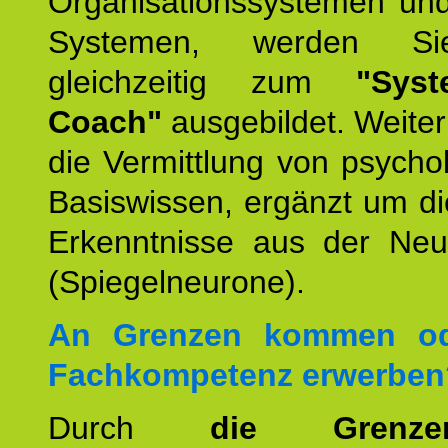
Organisationssystemen und
Systemen, werden Si
gleichzeitig zum
"Syst
Coach"
ausgebildet. Weiterh
die Vermittlung von psych
Basiswissen, ergänzt um d
Erkenntnisse aus der Neur
(Spiegelneurone).
An Grenzen kommen od
Fachkompetenz erwerben
Durch
die Grenz