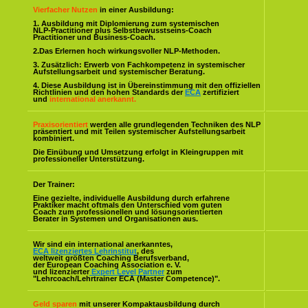
Vierfacher Nutzen
in einer Ausbildung:
1. Ausbildung mit Diplomierung zum systemischen
NLP-Practitioner plus Selbstbewusstseins-Coach
Practitioner und Business-Coach.
2.Das Erlernen hoch wirkungsvoller NLP-Methoden.
3. Zusätzlich: Erwerb von Fachkompetenz in systemischer
Aufstellungsarbeit und systemischer Beratung.
4. Diese Ausbildung ist in Übereinstimmung mit den offiziellen
Richtlinien und den hohen Standards der
ECA
zertifiziert
und
international anerkannt.
Praxisorientiert
werden alle grundlegenden Techniken des NLP
präsentiert und mit Teilen systemischer Aufstellungsarbeit
kombiniert.
Die Einübung und Umsetzung erfolgt in Kleingruppen mit
professioneller Unterstützung.
Der Trainer:
Eine gezielte, individuelle Ausbildung durch erfahrene
Praktiker macht oftmals den Unterschied vom guten
Coach zum professionellen und lösungsorientierten
Berater in Systemen und Organisationen aus.
Wir sind ein international anerkanntes,
ECA lizenziertes Lehrinstitut
, des
weltweit größten Coaching Berufsverband,
der European Coaching Association e. V.
und lizenzierter
Expert Level Partner
zum
"Lehrcoach/Lehrtrainer ECA (Master Competence)".
Geld sparen
mit unserer Kompaktausbildung durch