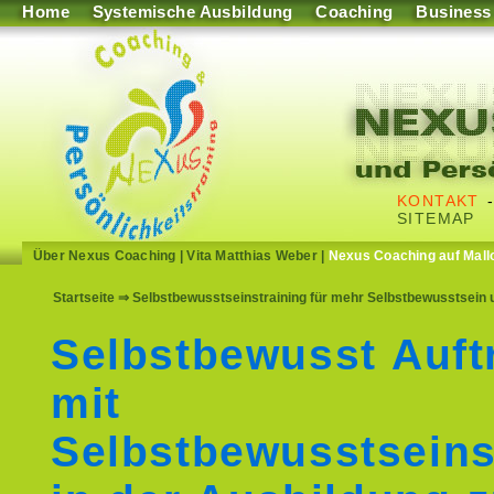
Home
Systemische Ausbildung
Coaching
Business
KONTAKT
SITEMAP
Über Nexus Coaching
|
Vita Matthias Weber
|
Nexus Coaching auf Mall
Startseite
⇒ Selbstbewusstseinstraining für mehr Selbstbewusstsein u
Selbstbewusst Auft
mit
Selbstbewusstseins