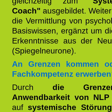
gleichzeitig zum
"Syst
Coach"
ausgebildet. Weiterh
die Vermittlung von psych
Basiswissen, ergänzt um d
Erkenntnisse aus der Neur
(Spiegelneurone).
An Grenzen kommen od
Fachkompetenz erwerben
Durch
die Grenz
Anwendbarkeit von NLP
auf
systemische Störun