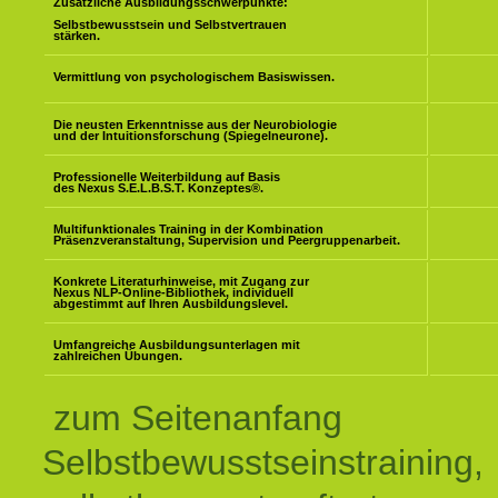
Zusätzliche Ausbildungsschwerpunkte:
Selbstbewusstsein und Selbstvertrauen
stärken.
Vermittlung von psychologischem Basiswissen.
Die neusten Erkenntnisse aus der Neurobiologie
und der Intuitionsforschung (Spiegelneurone).
Professionelle Weiterbildung auf Basis
des Nexus S.E.L.B.S.T. Konzeptes
®
.
Multifunktionales Training in der Kombination
Präsenzveranstaltung, Supervision und Peergruppenarbeit.
Konkrete Literaturhinweise, mit Zugang zur
Nexus NLP-Online-Bibliothek, individuell
abgestimmt auf Ihren Ausbildungslevel.
Umfangreiche Ausbildungsunterlagen mit
zahlreichen Übungen.
zum Seitenanfang
Selbstbewusstseinstraining,