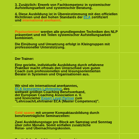
3. Zusätzlich: Erwerb von Fachkompetenz in systemischer
Aufstellungsarbeit und systemischer Beratung.
4. Diese Ausbildung ist in Übereinstimmung mit den offiziellen
Richtlinien und den hohen Standards der
ECA
zertifiziert
und
international anerkannt.
Praxisorientiert
werden alle grundlegenden Techniken des NLP
präsentiert und mit Teilen systemischer Aufstellungsarbeit
kombiniert.
Die Einübung und Umsetzung erfolgt in Kleingruppen mit
professioneller Unterstützung.
Der Trainer:
Eine gezielte, individuelle Ausbildung durch erfahrene
Praktiker macht oftmals den Unterschied vom guten
Coach zum professionellen und lösungsorientierten
Berater in Systemen und Organisationen aus.
Wir sind ein international anerkanntes,
ECA lizenziertes Lehrinstitut
, des
weltweit größten Coaching Berufsverband,
der European Coaching Association e. V.
und lizenzierter
Expert Level Partner
zum
"Lehrcoach/Lehrtrainer ECA (Master Competence)".
Geld sparen
mit unserer Kompaktausbildung durch
berufsverträgliche Seminarzeiten:
Zwei Ausbildungstage pro Block am Samstag und Sonntag
über zehn Monate. Somit entfallen zusätzliche
Reise- und Übernachtungskosten.