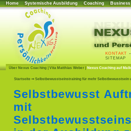
Home
Systemische Ausbildung
Coaching
Business
KONTAKT
SITEMAP
Über Nexus Coaching
|
Vita Matthias Weber
|
Nexus Coaching auf Mall
Startseite
⇒ Selbstbewusstseinstraining für mehr Selbstbewusstsein u
Selbstbewusst Auft
mit
Selbstbewusstseins