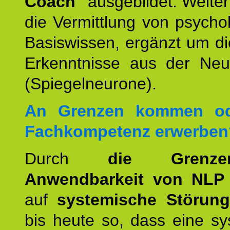
Coach"
ausgebildet. Weiterh
die Vermittlung von psych
Basiswissen, ergänzt um d
Erkenntnisse aus der Neur
(Spiegelneurone).
An Grenzen kommen od
Fachkompetenz erwerben
Durch
die Grenz
Anwendbarkeit von NLP
auf
systemische Störun
bis heute so, dass eine s