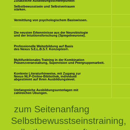
Zusätzliche Ausbildungsschwerpunkte:
Selbstbewusstsein und Selbstvertrauen
stärken.
Vermittlung von psychologischem Basiswissen.
Die neusten Erkenntnisse aus der Neurobiologie
und der Intuitionsforschung (Spiegelneurone).
Professionelle Weiterbildung auf Basis
des Nexus S.E.L.B.S.T. Konzeptes
®
.
Multifunktionales Training in der Kombination
Präsenzveranstaltung, Supervision und Peergruppenarbeit.
Konkrete Literaturhinweise, mit Zugang zur
Nexus NLP-Online-Bibliothek, individuell
abgestimmt auf Ihren Ausbildungslevel.
Umfangreiche Ausbildungsunterlagen mit
zahlreichen Übungen.
zum Seitenanfang
Selbstbewusstseinstraining,