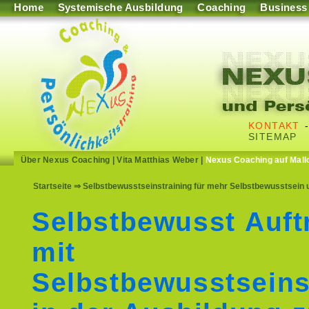
Home
Systemische Ausbildung
Coaching
Business
KONTAKT
SITEMAP
Über Nexus Coaching
|
Vita Matthias Weber
|
Nexus Coaching auf Mall
Startseite
⇒ Selbstbewusstseinstraining für mehr Selbstbewusstsein u
Selbstbewusst Auft
mit
Selbstbewusstseins