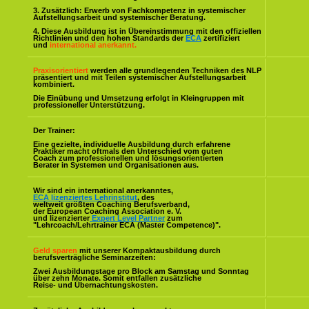
3. Zusätzlich: Erwerb von Fachkompetenz in systemischer
Aufstellungsarbeit und systemischer Beratung.
4. Diese Ausbildung ist in Übereinstimmung mit den offiziellen
Richtlinien und den hohen Standards der
ECA
zertifiziert
und
international anerkannt.
Praxisorientiert
werden alle grundlegenden Techniken des NLP
präsentiert und mit Teilen systemischer Aufstellungsarbeit
kombiniert.
Die Einübung und Umsetzung erfolgt in Kleingruppen mit
professioneller Unterstützung.
Der Trainer:
Eine gezielte, individuelle Ausbildung durch erfahrene
Praktiker macht oftmals den Unterschied vom guten
Coach zum professionellen und lösungsorientierten
Berater in Systemen und Organisationen aus.
Wir sind ein international anerkanntes,
ECA lizenziertes Lehrinstitut
, des
weltweit größten Coaching Berufsverband,
der European Coaching Association e. V.
und lizenzierter
Expert Level Partner
zum
"Lehrcoach/Lehrtrainer ECA (Master Competence)".
Geld sparen
mit unserer Kompaktausbildung durch
berufsverträgliche Seminarzeiten:
Zwei Ausbildungstage pro Block am Samstag und Sonntag
über zehn Monate. Somit entfallen zusätzliche
Reise- und Übernachtungskosten.