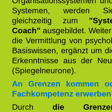
Organisationssystemen und
Systemen, werden Si
gleichzeitig zum
"Syst
Coach"
ausgebildet. Weiterh
die Vermittlung von psych
Basiswissen, ergänzt um d
Erkenntnisse aus der Neur
(Spiegelneurone).
An Grenzen kommen od
Fachkompetenz erwerben
Durch
die Grenz