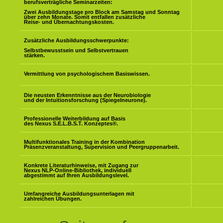
berufsverträgliche Seminarzeiten:
Zwei Ausbildungstage pro Block am Samstag und Sonntag
über zehn Monate. Somit entfallen zusätzliche
Reise- und Übernachtungskosten.
Zusätzliche Ausbildungsschwerpunkte:
Selbstbewusstsein und Selbstvertrauen
stärken.
Vermittlung von psychologischem Basiswissen.
Die neusten Erkenntnisse aus der Neurobiologie
und der Intuitionsforschung (Spiegelneurone).
Professionelle Weiterbildung auf Basis
des Nexus S.E.L.B.S.T. Konzeptes
®
.
Multifunktionales Training in der Kombination
Präsenzveranstaltung, Supervision und Peergruppenarbeit.
Konkrete Literaturhinweise, mit Zugang zur
Nexus NLP-Online-Bibliothek, individuell
abgestimmt auf Ihren Ausbildungslevel.
Umfangreiche Ausbildungsunterlagen mit
zahlreichen Übungen.