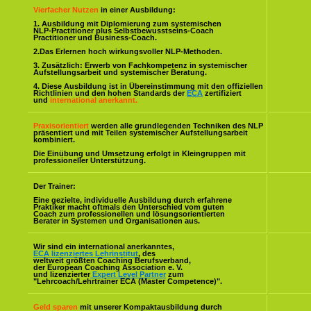
Vierfacher Nutzen
in einer Ausbildung:
1. Ausbildung mit Diplomierung zum systemischen
NLP-Practitioner plus Selbstbewusstseins-Coach
Practitioner und Business-Coach.
2.Das Erlernen hoch wirkungsvoller NLP-Methoden.
3. Zusätzlich: Erwerb von Fachkompetenz in systemischer
Aufstellungsarbeit und systemischer Beratung.
4. Diese Ausbildung ist in Übereinstimmung mit den offiziellen
Richtlinien und den hohen Standards der
ECA
zertifiziert
und
international anerkannt.
Praxisorientiert
werden alle grundlegenden Techniken des NLP
präsentiert und mit Teilen systemischer Aufstellungsarbeit
kombiniert.
Die Einübung und Umsetzung erfolgt in Kleingruppen mit
professioneller Unterstützung.
Der Trainer:
Eine gezielte, individuelle Ausbildung durch erfahrene
Praktiker macht oftmals den Unterschied vom guten
Coach zum professionellen und lösungsorientierten
Berater in Systemen und Organisationen aus.
Wir sind ein international anerkanntes,
ECA lizenziertes Lehrinstitut
, des
weltweit größten Coaching Berufsverband,
der European Coaching Association e. V.
und lizenzierter
Expert Level Partner
zum
"Lehrcoach/Lehrtrainer ECA (Master Competence)".
Geld sparen
mit unserer Kompaktausbildung durch