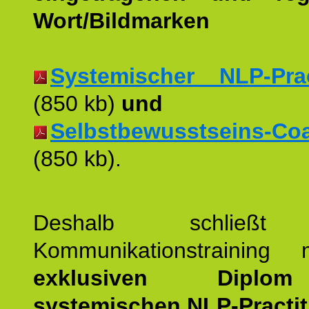
Wort/Bildmarken
Systemischer NLP-Pract
(850 kb)
und
Selbstbewusstseins-Coac
(850 kb).
Deshalb schließt 
Kommunikationstraining
exklusiven Dipl
systemischen NLP-Practit