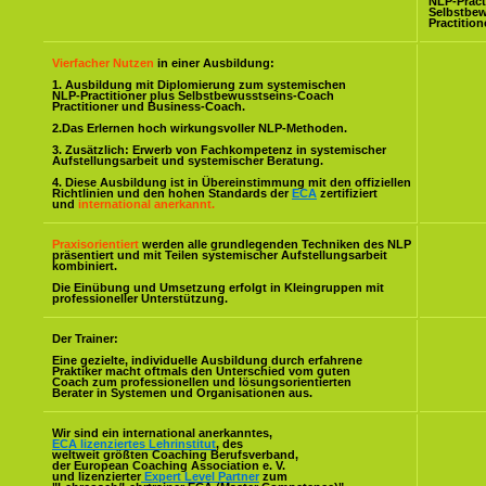
NLP-Pract
Selbstbe
Practitio
Vierfacher Nutzen
in einer Ausbildung:
1. Ausbildung mit Diplomierung zum systemischen
NLP-Practitioner plus Selbstbewusstseins-Coach
Practitioner und Business-Coach.
2.Das Erlernen hoch wirkungsvoller NLP-Methoden.
3. Zusätzlich: Erwerb von Fachkompetenz in systemischer
Aufstellungsarbeit und systemischer Beratung.
4. Diese Ausbildung ist in Übereinstimmung mit den offiziellen
Richtlinien und den hohen Standards der
ECA
zertifiziert
und
international anerkannt.
Praxisorientiert
werden alle grundlegenden Techniken des NLP
präsentiert und mit Teilen systemischer Aufstellungsarbeit
kombiniert.
Die Einübung und Umsetzung erfolgt in Kleingruppen mit
professioneller Unterstützung.
Der Trainer:
Eine gezielte, individuelle Ausbildung durch erfahrene
Praktiker macht oftmals den Unterschied vom guten
Coach zum professionellen und lösungsorientierten
Berater in Systemen und Organisationen aus.
Wir sind ein international anerkanntes,
ECA lizenziertes Lehrinstitut
, des
weltweit größten Coaching Berufsverband,
der European Coaching Association e. V.
und lizenzierter
Expert Level Partner
zum