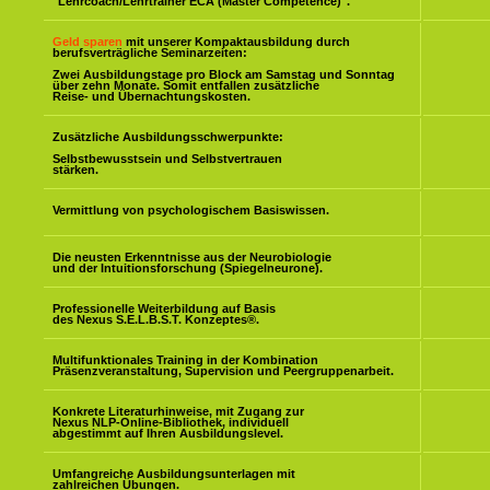
"Lehrcoach/Lehrtrainer ECA (Master Competence)".
Geld sparen
mit unserer Kompaktausbildung durch
berufsverträgliche Seminarzeiten:
Zwei Ausbildungstage pro Block am Samstag und Sonntag
über zehn Monate. Somit entfallen zusätzliche
Reise- und Übernachtungskosten.
Zusätzliche Ausbildungsschwerpunkte:
Selbstbewusstsein und Selbstvertrauen
stärken.
Vermittlung von psychologischem Basiswissen.
Die neusten Erkenntnisse aus der Neurobiologie
und der Intuitionsforschung (Spiegelneurone).
Professionelle Weiterbildung auf Basis
des Nexus S.E.L.B.S.T. Konzeptes
®
.
Multifunktionales Training in der Kombination
Präsenzveranstaltung, Supervision und Peergruppenarbeit.
Konkrete Literaturhinweise, mit Zugang zur
Nexus NLP-Online-Bibliothek, individuell
abgestimmt auf Ihren Ausbildungslevel.
Umfangreiche Ausbildungsunterlagen mit
zahlreichen Übungen.