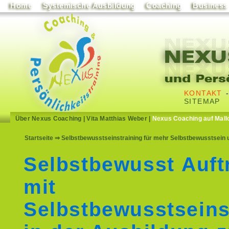
Home
Systemische Ausbildung
Coaching
Business
KONTAKT
SITEMAP
Über Nexus Coaching
|
Vita Matthias Weber
|
Nexus Coaching auf Mall
Startseite
⇒ Selbstbewusstseinstraining für mehr Selbstbewusstsein u
Selbstbewusst Auft
mit
Selbstbewusstseins