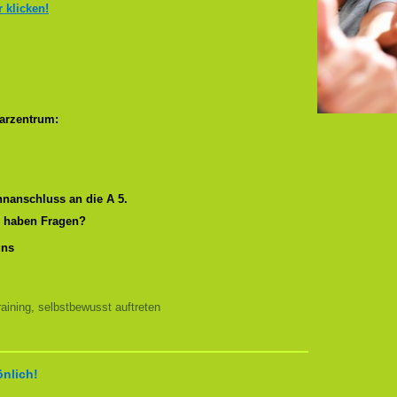
r klicken!
arzentrum:
nanschluss an die A 5.
r haben Fragen?
uns
ining, selbstbewusst auftreten
önlich!