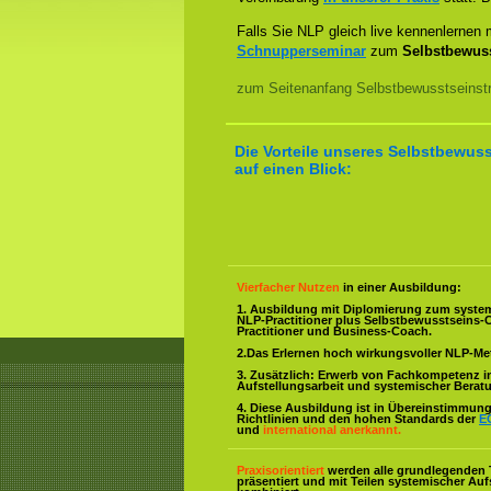
Falls Sie NLP gleich live kennenlernen
Schnupperseminar
zum
Selbstbewuss
zum Seitenanfang Selbstbewusstseinstra
Die Vorteile unseres Selbstbewuss
auf einen Blick:
Vierfacher Nutzen
in einer Ausbildung:
1. Ausbildung mit Diplomierung zum syste
NLP-Practitioner plus Selbstbewusstseins-
Practitioner und Business-Coach.
2.Das Erlernen hoch wirkungsvoller NLP-M
3. Zusätzlich: Erwerb von Fachkompetenz i
Aufstellungsarbeit und systemischer Berat
4. Diese Ausbildung ist in Übereinstimmung 
Richtlinien und den hohen Standards der
E
und
international anerkannt.
Praxisorientiert
werden alle grundlegenden 
präsentiert und mit Teilen systemischer Auf