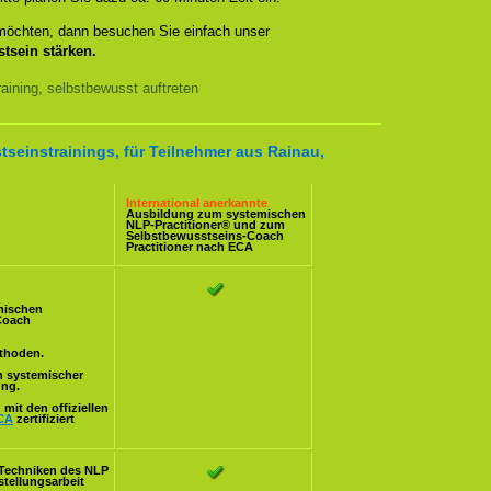
 möchten, dann besuchen Sie einfach unser
tsein stärken.
ining, selbstbewusst auftreten
tseinstrainings, für Teilnehmer aus Rainau,
International anerkannte
Ausbildung zum systemischen
NLP-Practitioner
® und zum
Selbstbewusstseins-Coach
Practitioner nach
ECA
mischen
Coach
ethoden.
n systemischer
ung.
mit den offiziellen
CA
zertifiziert
Techniken des NLP
stellungsarbeit