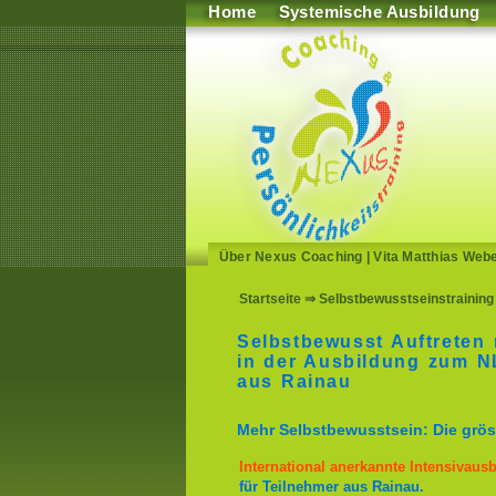
Home
Systemische Ausbildung
Über Nexus Coaching
|
Vita Matthias Web
Startseite
⇒ Selbstbewusstseinstraining 
Selbstbewusst Auftreten 
in der Ausbildung zum NL
aus Rainau
Mehr Selbstbewusstsein: Die gröss
International anerkannte Intensivaus
für Teilnehmer aus Rainau.