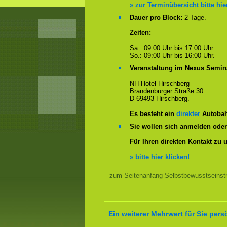
»
zur Terminübersicht bitte hie
Dauer pro Block:
2 Tage.
Zeiten:
Sa.: 09:00 Uhr bis 17:00 Uhr.
So.: 09:00 Uhr bis 16:00 Uhr.
Veranstaltung im Nexus Semin
NH-Hotel Hirschberg
Brandenburger Straße 30
D-69493 Hirschberg.
Es besteht ein
direkter
Autobah
Sie wollen sich anmelden ode
Für Ihren direkten Kontakt zu 
»
bitte hier klicken!
zum Seitenanfang Selbstbewusstseinstra
Ein weiterer Mehrwert für Sie pers