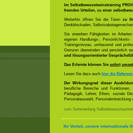
Im Selbstbewusstseinstraining PRO
fremden Urteilen, zu einer selbstbew
Weiterhin öffnen Sie die Türen
zu Ih
Denkblockaden, Selbstsabotagemechani
Sie erwerben Fähigkeiten im Arbeiten
eigenen Handlungs-, Persönlichkeits
Trainingsniveau, umfassend und profes
Grenzen überwinden und persönlich 
und lösungsorientierter Gesprächsfü
Das Erlernte können Sie
sofort
umset
Lesen Sie dazu auch
hier die Referen
Der Wirkungsgrad dieser Ausbildu
berufliche Bereiche und Funktionen,
Pädagogik, Lehrer, Eltern, soziale Di
Personalauswahl, Personalentwicklung u
zum Seitenanfang Selbstbewusstseinstra
Ihr Vorteil, unsere internationale A