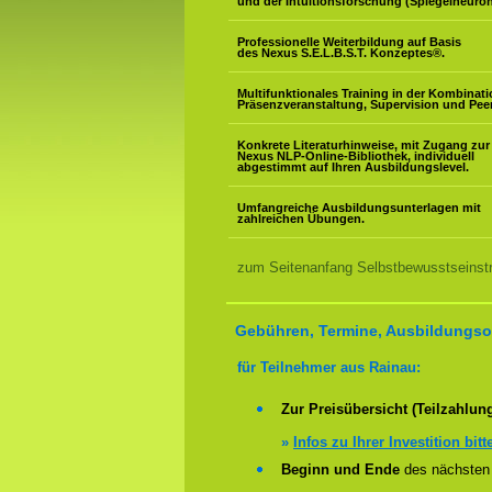
und der Intuitionsforschung (Spiegelneuron
Professionelle Weiterbildung auf Basis
des Nexus S.E.L.B.S.T. Konzeptes
®
.
Multifunktionales Training in der Kombinat
Präsenzveranstaltung, Supervision und Pee
Konkrete Literaturhinweise, mit Zugang zur
Nexus NLP-Online-Bibliothek, individuell
abgestimmt auf Ihren Ausbildungslevel.
Umfangreiche Ausbildungsunterlagen mit
zahlreichen Übungen.
zum Seitenanfang Selbstbewusstseinstra
Gebühren, Termine, Ausbildungsor
für Teilnehmer aus Rainau:
Zur Preisübersicht (Teilzahlun
»
Infos zu Ihrer Investition bitt
Beginn und Ende
des nächsten 