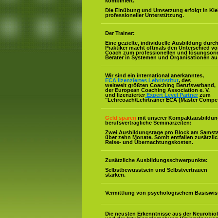
kombiniert.
Die Einübung und Umsetzung erfolgt in Kl
professioneller Unterstützung.
Der Trainer:
Eine gezielte, individuelle Ausbildung durc
Praktiker macht oftmals den Unterschied v
Coach zum professionellen und lösungsorie
Berater in Systemen und Organisationen au
Wir sind ein international anerkanntes,
ECA lizenziertes Lehrinstitut
, des
weltweit größten Coaching Berufsverband,
der European Coaching Association e. V.
und lizenzierter
Expert Level Partner
zum
"Lehrcoach/Lehrtrainer ECA (Master Compe
Geld sparen
mit unserer Kompaktausbildun
berufsverträgliche Seminarzeiten:
Zwei Ausbildungstage pro Block am Samst
über zehn Monate. Somit entfallen zusätzli
Reise- und Übernachtungskosten.
Zusätzliche Ausbildungsschwerpunkte:
Selbstbewusstsein und Selbstvertrauen
stärken.
Vermittlung von psychologischem Basiswis
Die neusten Erkenntnisse aus der Neurobio