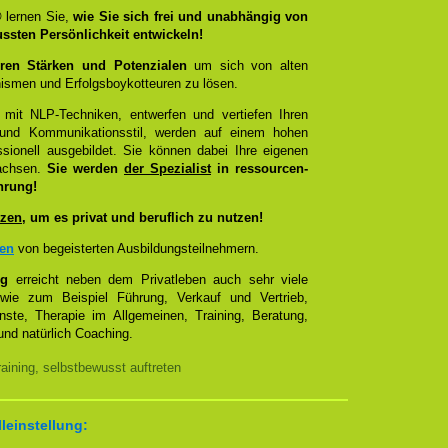
®
lernen Sie,
wie Sie sich frei und unabhängig von
ussten Persönlichkeit entwickeln!
ren Stärken und Potenzialen
um sich von alten
smen und Erfolgsboykotteuren zu lösen.
 mit NLP-Techniken, entwerfen und vertiefen Ihren
- und Kommunikationsstil, werden auf einem hohen
sionell ausgebildet. Sie können dabei Ihre eigenen
wachsen.
Sie werden
der Spezialist
in ressourcen-
hrung!
zen
, um es privat und beruflich zu nutzen!
zen
von begeisterten Ausbildungsteilnehmern.
ng
erreicht neben dem Privatleben auch sehr viele
 wie zum Beispiel Führung, Verkauf und Vertrieb,
enste, Therapie im Allgemeinen, Training, Beratung,
nd natürlich Coaching.
ining, selbstbewusst auftreten
lleinstellung: