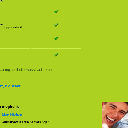
e).
ion
rgruppenarbeit.
ining, selbstbewusst auftreten
t, Kontakt
g möglich):
e hier klicken!
Selbstbewusstseinstrainings: