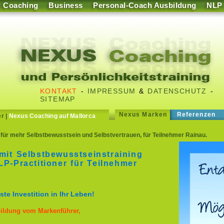
Coaching
Business
Personal-Coach Ausbildung
NLP
KONTAKT
-
IMPRESSUM
&
DATENSCHUTZ
-
SITEMAP
Nexus Marken
Referenzen
er
|
Nexus Coaching auf Mallorca
für mehr Selbstbewusstsein und Selbstvertrauen, für Teilnehmer Rainau.
mit Selbstbewusstseinstraining
P-Practitioner für Teilnehmer
te Investition in Ihr Leben!
bildung vom Markenführer,