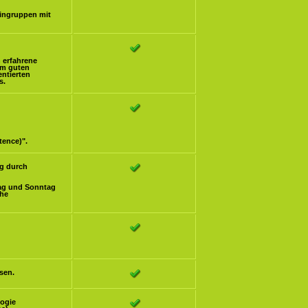
eingruppen mit
h erfahrene
om guten
ntierten
s.
tence)".
g durch
ag und Sonntag
che
sen.
logie