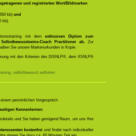
getragenen und registrierten Wort/Bildmarken
850 kb)
und
 kb).
ationstraining mit dem
exklusiven Diplom zum
d
Selbstbewusstseins-Coach Practitioner ab.
Zur
rhalten Sie unsere Markenurkunden in Kopie.
timmung mit den Kriterien des DISNLP®, dem IISNLP®
ining, selbstbewusst auftreten
n einem persönlichen Vorgespräch.
seitigen Kennenlernen:
ngsdetails und Sie haben genügend Raum, um uns Ihre
teressenten kostenfrei
und findet nach individueller
itte planen Sie dazu ca. 60 Minuten Zeit ein.