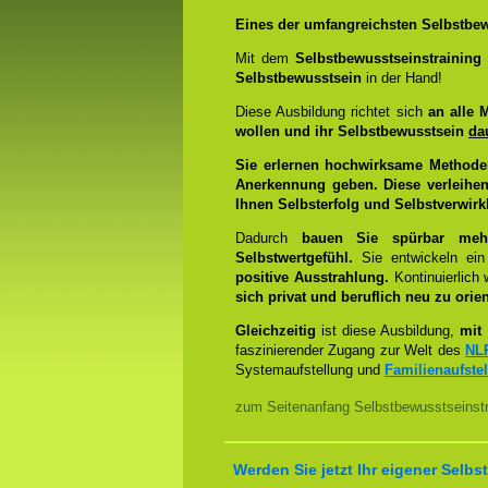
Eines der umfangreichsten Selbstbew
Mit dem
Selbstbewusstseinstrainin
Selbstbewusstsein
in der Hand!
Diese Ausbildung richtet sich
an alle 
wollen und ihr Selbstbewusstsein
da
Sie erlernen hochwirksame Methode
Anerkennung geben. Diese verleihen
Ihnen Selbsterfolg und Selbstverwirk
Dadurch
bauen Sie spürbar mehr 
Selbstwertgefühl.
Sie entwickeln ein
positive Ausstrahlung.
Kontinuierlich
sich privat und beruflich neu zu orien
Gleichzeitig
ist diese Ausbildung,
mit 
faszinierender Zugang zur Welt des
NL
Systemaufstellung und
Familienaufste
zum Seitenanfang Selbstbewusstseinstra
Werden Sie jetzt Ihr eigener Sel