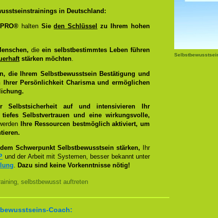
usstseinstrainings in Deutschland:
g PRO®
halten
Sie
den Schlüssel
zu Ihrem hohen
Menschen,
die
ein selbstbestimmtes Leben führen
Selbstbewusstsei
uerhaft
stärken möchten
.
n, die Ihrem Selbstbewusstsein Bestätigung und
 Ihrer Persönlichkeit Charisma und ermöglichen
lichung.
Selbstsicherheit auf und intensivieren Ihr
tiefes Selbstvertrauen und eine wirkungsvolle,
 werden
Ihre Ressourcen bestmöglich aktiviert, um
tieren.
dem Schwerpunkt Selbstbewusstsein stärken,
Ihr
P
und der Arbeit mit Systemen, besser bekannt unter
llung
.
Dazu sind keine Vorkenntnisse nötig!
ining, selbstbewusst auftreten
bstbewusstseins-Coach: