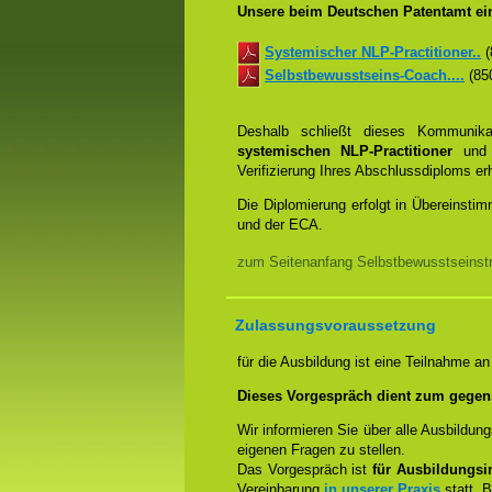
Unsere beim Deutschen Patentamt ein
Systemischer NLP-Practitioner..
(
Selbstbewusstseins-Coach....
(850
Deshalb schließt dieses Kommunik
systemischen NLP-Practitioner
un
Verifizierung Ihres Abschlussdiploms e
Die Diplomierung erfolgt in Übereins
und der ECA.
zum Seitenanfang Selbstbewusstseinstra
Zulassungsvoraussetzung
für die Ausbildung ist eine Teilnahme a
Dieses Vorgespräch dient zum gegen
Wir informieren Sie über alle Ausbildu
eigenen Fragen zu stellen.
Das Vorgespräch ist
für Ausbildungsin
Vereinbarung
in unserer Praxis
statt. B