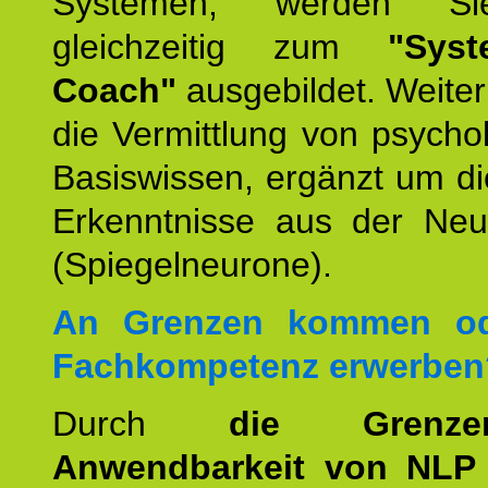
Systemen, werden Si
gleichzeitig zum
"Syst
Coach"
ausgebildet. Weiterh
die Vermittlung von psych
Basiswissen, ergänzt um d
Erkenntnisse aus der Neur
(Spiegelneurone).
An Grenzen kommen od
Fachkompetenz erwerben
Durch
die Grenz
Anwendbarkeit von NLP