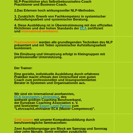
NLP-Practitioner plus Selbstbewusstseins-Coach
Practitioner und Business-Coach.
2.Das Erlernen hoch wirkungsvoller NLP-Methoden.
3. Zusätzlich: Erwerb von Fachkompetenz in systemischer
Aufstellungsarbeit und systemischer Beratung.
4. Diese Ausbildung ist in Übereinstimmung mit den offiziellen
Richtlinien und den hohen Standards der
ECA
zertifiziert
und
international anerkannt.
Praxisorientiert
werden alle grundlegenden Techniken des NLP
präsentiert und mit Teilen systemischer Aufstellungsarbeit
kombiniert.
Die Einübung und Umsetzung erfolgt in Kleingruppen mit
professioneller Unterstützung.
Der Trainer:
Eine gezielte, individuelle Ausbildung durch erfahrene
Praktiker macht oftmals den Unterschied vom guten
Coach zum professionellen und lösungsorientierten
Berater in Systemen und Organisationen aus.
Wir sind ein international anerkanntes,
ECA lizenziertes Lehrinstitut
, des
weltweit größten Coaching Berufsverband,
der European Coaching Association e. V.
und lizenzierter
Expert Level Partner
zum
"Lehrcoach/Lehrtrainer ECA (Master Competence)".
Geld sparen
mit unserer Kompaktausbildung durch
berufsverträgliche Seminarzeiten:
Zwei Ausbildungstage pro Block am Samstag und Sonntag
über zehn Monate. Somit entfallen zusätzliche