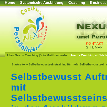
Home
Systemische Ausbildung
Coaching
Business
KONTAKT
SITEMAP
Über Nexus Coaching
|
Vita Matthias Weber
|
Nexus Coaching auf Mall
Startseite
⇒ Selbstbewusstseinstraining für mehr Selbstbewusstsein un
Selbstbewusst Auft
mit
Selbstbewusstseins