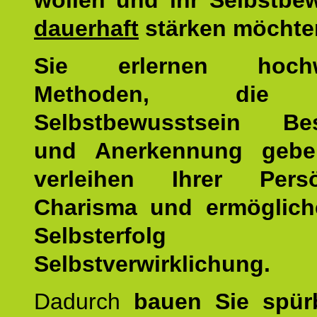
wollen und ihr Selbstbe
dauerhaft
stärken möchte
Sie erlernen hochw
Methoden, die 
Selbstbewusstsein Bes
und Anerkennung gebe
verleihen Ihrer Persön
Charisma und ermöglich
Selbsterfol
Selbstverwirklichung.
Dadurch
bauen Sie spür