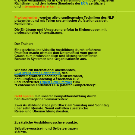
4. Diese Ausbildung ist in Übereinstimmung mit den offiziellen
Richtlinien und den hohen Standards der
ECA
zertifiziert
und
international anerkannt.
Praxisorientiert
werden alle grundlegenden Techniken des NLP
präsentiert und mit Teilen systemischer Aufstellungsarbeit
kombiniert.
Die Einübung und Umsetzung erfolgt in Kleingruppen mit
professioneller Unterstützung.
Der Trainer:
Eine gezielte, individuelle Ausbildung durch erfahrene
Praktiker macht oftmals den Unterschied vom guten
Coach zum professionellen und lösungsorientierten
Berater in Systemen und Organisationen aus.
Wir sind ein international anerkanntes,
ECA lizenziertes Lehrinstitut
, des
weltweit größten Coaching Berufsverband,
der European Coaching Association e. V.
und lizenzierter
Expert Level Partner
zum
"Lehrcoach/Lehrtrainer ECA (Master Competence)".
Geld sparen
mit unserer Kompaktausbildung durch
berufsverträgliche Seminarzeiten:
Zwei Ausbildungstage pro Block am Samstag und Sonntag
über zehn Monate. Somit entfallen zusätzliche
Reise- und Übernachtungskosten.
Zusätzliche Ausbildungsschwerpunkte:
Selbstbewusstsein und Selbstvertrauen
stärken.